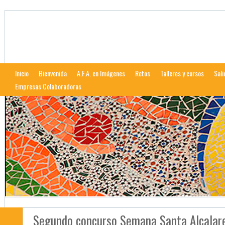
Afalcala
Web de la Asociación Fotográfica Alcalareña
Inicio
Bienvenida
A.F.A. en Imágenes
Retos
Talleres y cursos
Sali
Empresas Colaboradoras
Segundo concurso Semana Santa Alcalar