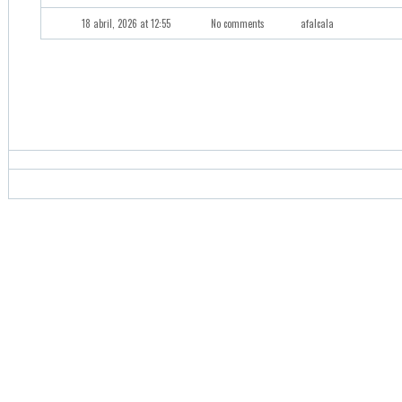
18 abril, 2026 at 12:55
No comments
afalcala