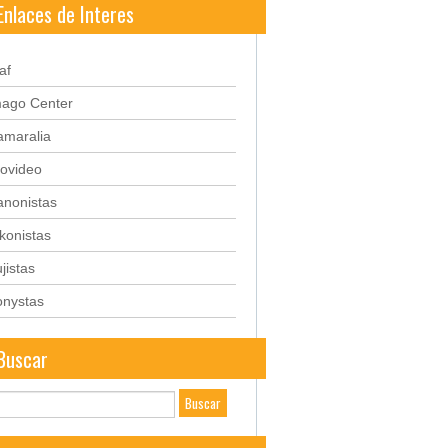
Enlaces de Interes
af
mago Center
amaralia
ovideo
anonistas
konistas
jistas
onystas
Buscar