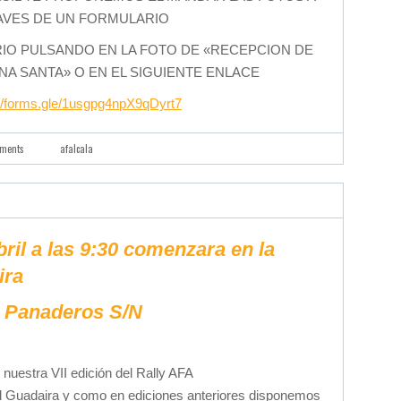
AVES DE UN FORMULARIO
RIO PULSANDO EN LA FOTO DE «RECEPCION DE
A SANTA» O EN EL SIGUIENTE ENLACE
://forms.gle/1usgpg4npX9qDyrt7
ments
afalcala
ril a las 9:30 comenzara en la
ira
s Panaderos S/N
nuestra VII edición del Rally AFA
el Guadaira y como en ediciones anteriores disponemos