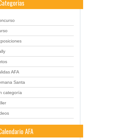
Categorias
oncurso
urso
posiciones
lly
etos
lidas AFA
emana Santa
n categoría
ller
ideos
Calendario AFA