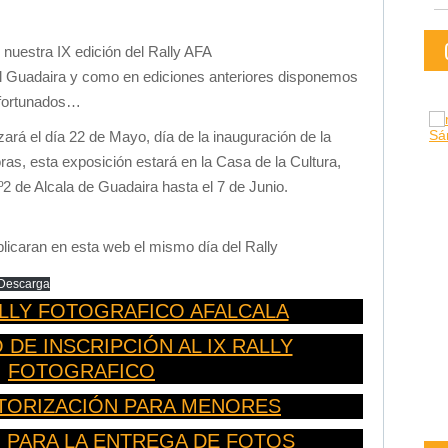
nuestra IX edición del Rally AFA
el Guadaira y como en ediciones anteriores disponemos
 afortunados…
zará el día 22 de Mayo, día de la inauguración de la
ras, esta exposición estará en la Casa de la Cultura,
º2 de Alcala de Guadaira hasta el 7 de Junio.
licaran en esta web el mismo día del Rally
Descarga
ALLY FOTOGRAFICO AFALCALA
DE INSCRIPCIÓN AL IX RALLY
FOTOGRAFICO
UTORIZACIÓN PARA MENORES
 PARA LA ENTREGA DE FOTOS