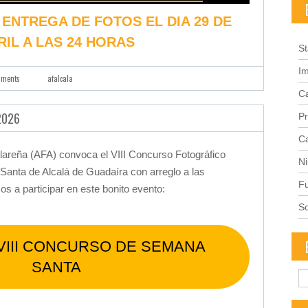
 ENTREGA DE FOTOS EL DIA 29 DE
RIL A LAS 24 HORAS
St
I
mments
afalcala
C
2026
Pr
C
alareña (AFA) convoca el VIII Concurso Fotográfico
Ni
anta de Alcalá de Guadaíra con arreglo a las
Fu
 a participar en este bonito evento:
S
VIII CONCURSO DE SEMANA
SANTA