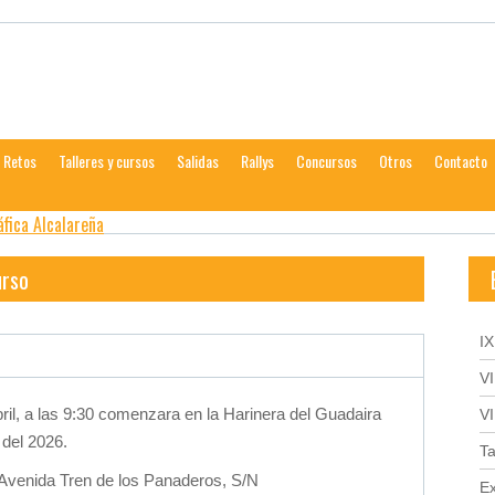
calareña
Retos
Talleres y cursos
Salidas
Rallys
Concursos
Otros
Contacto
urso
I
V
il, a las 9:30 comenzara en la Harinera del Guadaira
V
 del 2026.
Ta
 Avenida Tren de los Panaderos, S/N
Ex