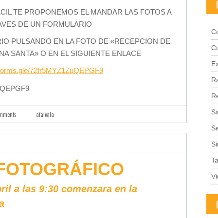
ACIL TE PROPONEMOS EL MANDAR LAS FOTOS A
AVES DE UN FORMULARIO
C
RIO PULSANDO EN LA FOTO DE «RECEPCION DE
C
A SANTA» O EN EL SIGUIENTE ENLACE
Ex
//forms.gle/72fr5MYZ1ZuQEPGF9
Ra
1ZuQEPGF9
R
Sa
omments
afalcala
S
Si
Ta
Y FOTOGRÁFICO
V
ril a las 9:30 comenzara en la
a