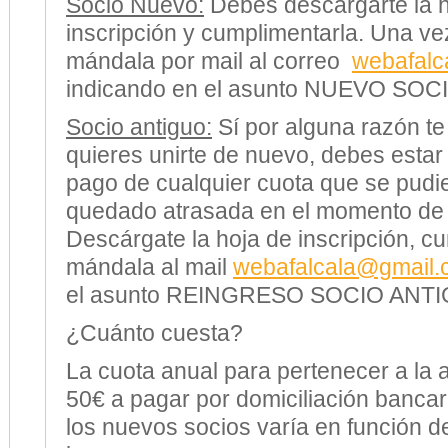
Socio Nuevo:
Debes descargarte la h
inscripción y cumplimentarla. Una v
mándala por mail al correo
web
afalc
indicando en el asunto NUEVO SOC
Socio antiguo:
Sí por alguna razón te 
quieres unirte de nuevo, debes estar 
pago de cualquier cuota que se pudi
quedado atrasada en el momento de l
Descárgate la hoja de inscripción, c
mándala al mail
web
afalcala
@gmail.
el asunto REINGRESO SOCIO ANT
¿Cuánto cuesta?
La cuota anual para pertenecer a la 
50€ a pagar por domiciliación bancar
los nuevos socios varía en función 