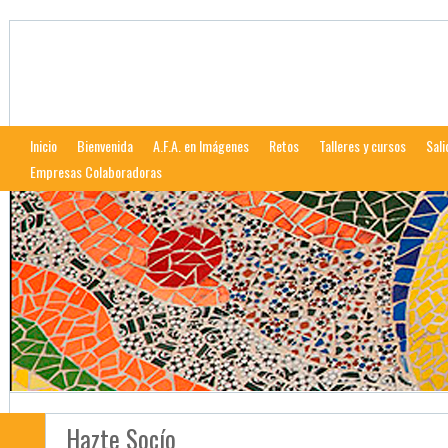
Afalcala
Web de la Asociación Fotográfica Alcalareña
Inicio
Bienvenida
A.F.A. en Imágenes
Retos
Talleres y cursos
Sali
Empresas Colaboradoras
Hazte Socío