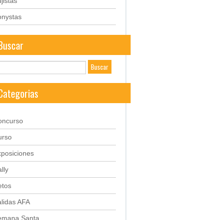
jistas
onystas
Buscar
Categorias
oncurso
urso
posiciones
lly
etos
lidas AFA
emana Santa