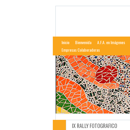
Afalcala
Web de la Asociación Fotográfica Al
Inicio
Bienvenida
A.F.A. en Imágenes
Empresas Colaboradoras
IX RALLY FOTOGRAFICO