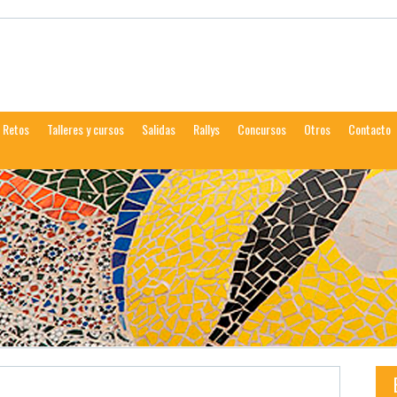
calareña
Retos
Talleres y cursos
Salidas
Rallys
Concursos
Otros
Contacto