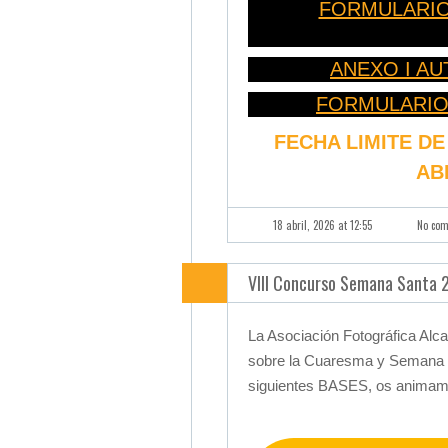
FORMULARIO 
ANEXO I A
FORMULARIO
FECHA LIMITE DE
AB
18 abril, 2026 at 12:55
No co
VIII Concurso Semana Santa 
La Asociación Fotográfica Alc
sobre la Cuaresma y Semana S
siguientes BASES, os animamos