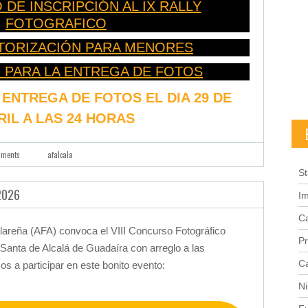
DE INSCRIPCIÓN AL IX RALLY
FOTOGRAFICO
UTORIZACIÓN PARA MENORES
 PARA LA ENTREGA DE FOTOS
 ENTREGA DE FOTOS EL DIA 29 DE
RIL A LAS 24 HORAS
mments
afalcala
St
2026
I
C
alareña (AFA) convoca el VIII Concurso Fotográfico
Pr
anta de Alcalá de Guadaíra con arreglo a las
C
 a participar en este bonito evento:
Ni