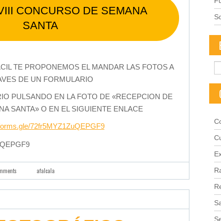
Fu
VIII CONCURSO DE SEMANA
S
SANTA
ACIL TE PROPONEMOS EL MANDAR LAS FOTOS A
AVES DE UN FORMULARIO
RIO PULSANDO EN LA FOTO DE «RECEPCION DE
A SANTA» O EN EL SIGUIENTE ENLACE
C
//forms.gle/72fr5MYZ1ZuQEPGF9
C
1ZuQEPGF9
Ex
Ra
omments
afalcala
R
Sa
S