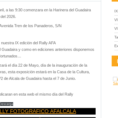
il, a las 9:30 comenzara en la Harinera del Guadaira
I
 del 2026.
V
 Avenida Tren de los Panaderos, S/N
V
Ta
nuestra IX edición del Rally AFA
Ex
el Guadaira y como en ediciones anteriores disponemos
 afortunados…
zará el día 22 de Mayo, día de la inauguración de la
ras, esta exposición estará en la Casa de la Cultura,
º2 de Alcala de Guadaira hasta el 7 de Junio.
licaran en esta web el mismo día del Rally
Descarga
ALLY FOTOGRAFICO AFALCALA