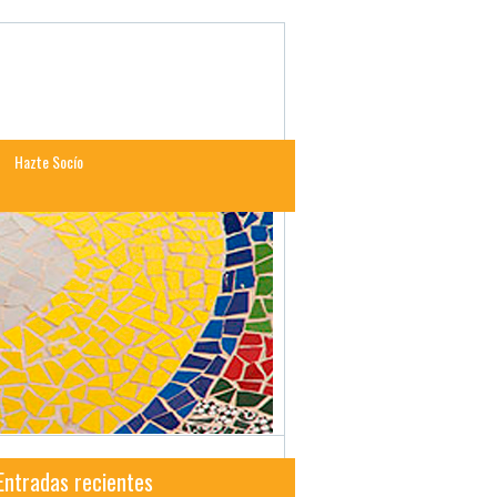
Hazte Socío
Entradas recientes