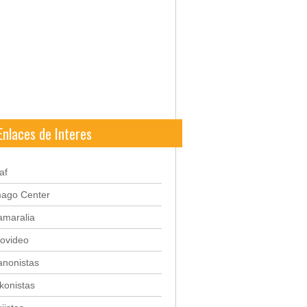
Enlaces de Interes
af
mago Center
amaralia
ovideo
anonistas
konistas