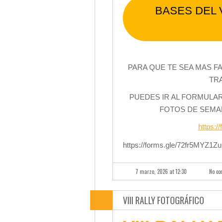
BASES DEL 
PARA QUE TE SEA MAS F
TR
PUEDES IR AL FORMULA
FOTOS DE SEMAN
https:
https://forms.gle/72fr5MYZ
7 marzo, 2026 at 12:30
No c
VIII RALLY FOTOGRÁFICO