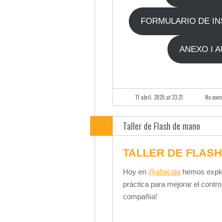
FORMULARIO DE INS
ANEXO I 
11 abril, 2025 at 23:21
No com
Taller de Flash de mano
TALLER DE FLAS
Hoy en
@afalcala
hemos explor
práctica para mejorar el contro
compañía!