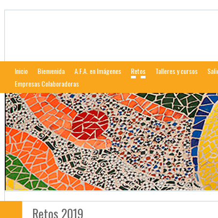
Afalcala
Web de la Asociación Fotográfica Alcalareña
Inicio
Bienvenida
A.F.A. en Imágenes
Retos
Talleres y cursos
Sali
Empresas Colaboradoras
Retos 2019