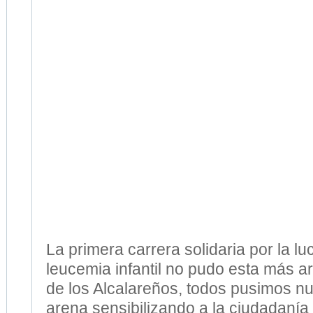
La primera carrera solidaria por la lu
leucemia infantil no pudo esta más a
de los Alcalareños, todos pusimos nu
arena sensibilizando a la ciudadanía
de la donación de médula. Los pequ
con «V» de valientes dejaron huella 
estuvimos ahí para plasmar el gran é