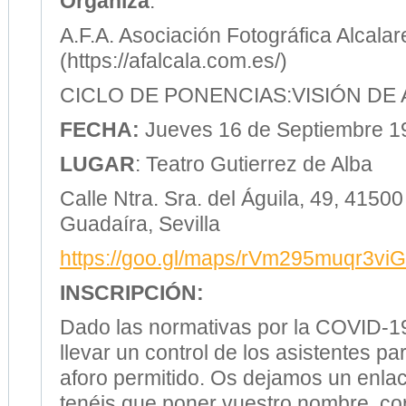
Organiza
:
A.F.A. Asociación Fotográfica Alcala
(https://afalcala.com.es/)
CICLO DE PONENCIAS:VISIÓN DE
FECHA:
Jueves 16 de Septiembre 1
LUGAR
: Teatro Gutierrez de Alba
Calle Ntra. Sra. del Águila, 49, 41500
Guadaíra, Sevilla
https://goo.gl/maps/rVm295muqr3vi
INSCRIPCIÓN:
Dado las normativas por la COVID-1
llevar un control de los asistentes par
aforo permitido. Os dejamos un enla
tenéis que poner vuestro nombre, cor