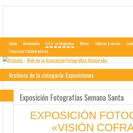
Afalcala
Web de la Asociación Fotográfica Alcalareña
Inicio
Bienvenida
A.F.A. en Imágenes
Retos
Talleres y cursos
Sali
Empresas Colaboradoras
Archivos de la categoría: Exposiciones
Exposición Fotografías Semana Santa
EXPOSICIÓN FOTO
«VISIÓN COFR